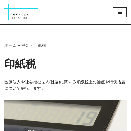
コ
ン
テ
ン
ツ
ホーム
»
税金
»
印紙税
へ
ス
印紙税
キ
ッ
プ
医療法人や社会福祉法人(社福)に関する印紙税上の論点や特例措置
について解説します。