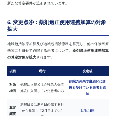
新たな算定要件が追加されています。
6. 変更点④：薬剤適正使用連携加算の対象
拡大
地域包括診療加算及び地域包括診療料を算定し、他の保険医療
機関にも併せて通院する患者について、
薬剤適正使用連携加算
の算定対象が拡大
されます。
項目
現行
改定後
他院の外来で継続的に診
対象
他院に入院又は介護老人保健
療を受けている患者を追
場面
施設に入所していた患者のみ
加
退院日又は退所日の属する月
算定
から起算して2月目までに1
3月に1回
頻度