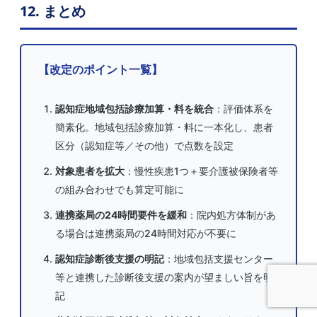
12. まとめ
【改定のポイント一覧】
認知症地域包括診療加算・料を統合
：評価体系を
簡素化。地域包括診療加算・料に一本化し、患者
区分（認知症等／その他）で点数を設定
対象患者を拡大
：慢性疾患1つ＋要介護被保険者等
の組み合わせでも算定可能に
連携薬局の24時間要件を緩和
：院内処方体制があ
る場合は連携薬局の24時間対応が不要に
認知症診断後支援の明記
：地域包括支援センター
等と連携した診断後支援の案内が望ましい旨を明
記