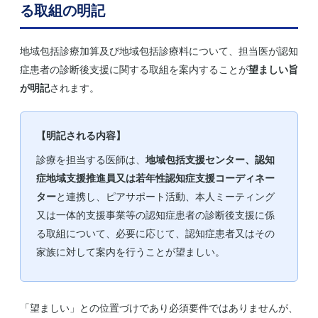
構築
る取組の明記
医療法人専門の公認会計士が
地域包括診療加算及び地域包括診療料について、担当医が認知
初回無料
でご相談対応
症患者の診断後支援に関する取組を案内することが
望ましい旨
が明記
されます。
【明記される内容】
診療を担当する医師は、
地域包括支援センター、認知
症地域支援推進員又は若年性認知症支援コーディネー
ター
と連携し、ピアサポート活動、本人ミーティング
又は一体的支援事業等の認知症患者の診断後支援に係
る取組について、必要に応じて、認知症患者又はその
家族に対して案内を行うことが望ましい。
「望ましい」との位置づけであり必須要件ではありませんが、