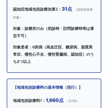
31点
認知症地域包括診療加算2：
（認知症患者
対象）
対象：
診療所
のみ（初診時・訪問診療時等は算
定不可）
対象患者：6疾病（高血圧症、糖尿病、脂質異
常症、慢性心不全、慢性腎臓病、認知症）のう
ち
2つ以上
【地域包括診療料の基本情報（現行）】
1,660点
地域包括診療料1：
（月1回）