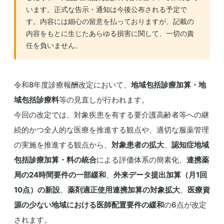
います。正式な告示・通知は今後公布される予定で
す。内容には細心の留意を払っておりますが、記載の
内容をもとに生じたあらゆる損害に関して、一切の責
任を負いません。
令和8年度診療報酬改定において、
地域包括診療加算・地
域包括診療料
等の見直しが行われます。
今回の改定では、対象疾患を有する要介護高齢者等への継
続的かつ全人的な医療を推進する観点や、適切な服薬管理
の実施を推進する観点から、
対象患者の拡大
、
認知症地域
包括診療加算・料の統合
による評価体系の簡素化、
連携薬
局の24時間要件の一部緩和
、
外来データ提出加算（月1回
10点）の新設
、
薬剤適正使用連携加算の対象拡大
、
医療資
源の少ない地域における医師配置要件の緩和
の6点が改定
されます。