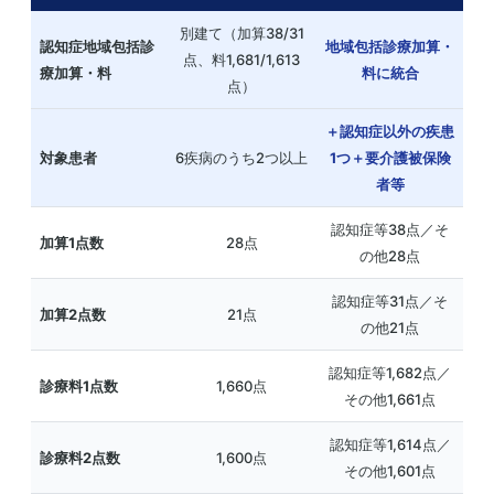
別建て（加算38/31
認知症地域包括診
地域包括診療加算・
点、料1,681/1,613
療加算・料
料に統合
点）
＋認知症以外の疾患
対象患者
6疾病のうち2つ以上
1つ＋要介護被保険
者等
認知症等38点／そ
加算1点数
28点
の他28点
認知症等31点／そ
加算2点数
21点
の他21点
認知症等1,682点／
診療料1点数
1,660点
その他1,661点
認知症等1,614点／
診療料2点数
1,600点
その他1,601点