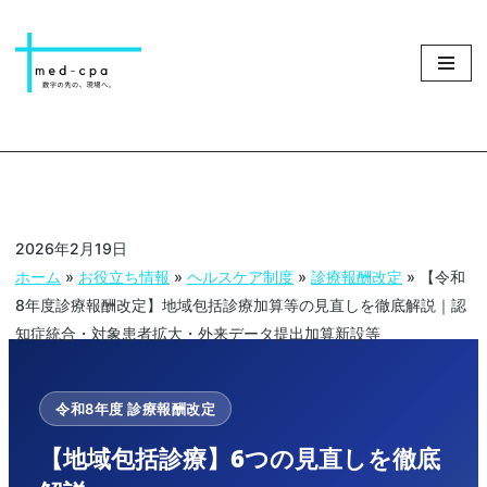
コ
ン
テ
ン
ツ
へ
ス
2026年2月19日
キ
ホーム
»
お役立ち情報
»
ヘルスケア制度
»
診療報酬改定
»
【令和
ッ
8年度診療報酬改定】地域包括診療加算等の見直しを徹底解説｜認
プ
知症統合・対象患者拡大・外来データ提出加算新設等
令和8年度 診療報酬改定
【地域包括診療】6つの見直しを徹底