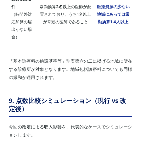
件
常勤換算
2名以上
の医師が配
医療資源の少ない
（時間外対
置されており、うち1名以上
地域にあっては常
応加算の届
が常勤の医師であること
勤換算
1.4人以上
出がない場
合）
「基本診療料の施設基準等」別表第六の二に掲げる地域に所在
する診療所が対象となります。地域包括診療料についても同様
の緩和が適用されます。
9. 点数比較シミュレーション（現行 vs 改
定後）
今回の改定による収入影響を、代表的なケースでシミュレーシ
ョンします。