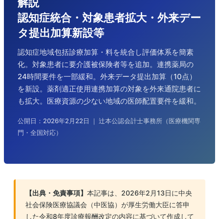
解説
認知症統合・対象患者拡大・外来デー
タ提出加算新設等
認知症地域包括診療加算・料を統合し評価体系を簡素
化。対象患者に要介護被保険者等を追加。連携薬局の
24時間要件を一部緩和。外来データ提出加算（10点）
を新設。薬剤適正使用連携加算の対象を外来通院患者に
も拡大。医療資源の少ない地域の医師配置要件を緩和。
公開日：2026年2月22日 ｜ 辻本公認会計士事務所（医療機関専
門・全国対応）
【出典・免責事項】
本記事は、2026年2月13日に中央
社会保険医療協議会（中医協）が厚生労働大臣に答申
した令和8年度診療報酬改定の内容に基づいて作成して