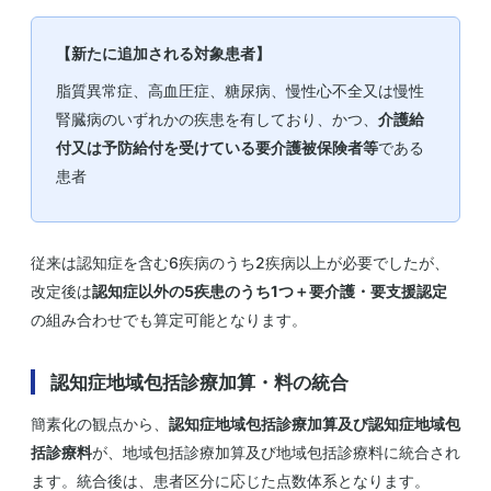
【新たに追加される対象患者】
脂質異常症、高血圧症、糖尿病、慢性心不全又は慢性
腎臓病のいずれかの疾患を有しており、かつ、
介護給
付又は予防給付を受けている要介護被保険者等
である
患者
従来は認知症を含む6疾病のうち2疾病以上が必要でしたが、
改定後は
認知症以外の5疾患のうち1つ＋要介護・要支援認定
の組み合わせでも算定可能となります。
認知症地域包括診療加算・料の統合
簡素化の観点から、
認知症地域包括診療加算及び認知症地域包
括診療料
が、地域包括診療加算及び地域包括診療料に統合され
ます。統合後は、患者区分に応じた点数体系となります。