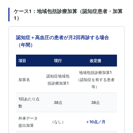
ケース1：地域包括診療加算（認知症患者・加算
1）
認知症＋高血圧の患者が月2回再診する場合
（年間）
項目
現行
改定後
地域包括診療加算1
認知症地域包
加算名
（認知症を有する患者
括診療加算1
等）
1回あたり点
38点
38点
数
外来データ
（なし）
＋10点／月
提出加算