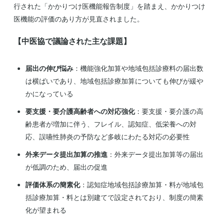
行された「かかりつけ医機能報告制度」を踏まえ、かかりつけ
医機能の評価のあり方が見直されました。
【中医協で議論された主な課題】
届出の伸び悩み
：機能強化加算や地域包括診療料の届出数
は横ばいであり、地域包括診療加算についても伸びが緩や
かになっている
要支援・要介護高齢者への対応強化
：要支援・要介護の高
齢患者が増加に伴う、フレイル、認知症、低栄養への対
応、誤嚥性肺炎の予防など多岐にわたる対応の必要性
外来データ提出加算の推進
：外来データ提出加算等の届出
が低調のため、届出の促進
評価体系の簡素化
：認知症地域包括診療加算・料が地域包
括診療加算・料とは別建てで設定されており、制度の簡素
化が望まれる