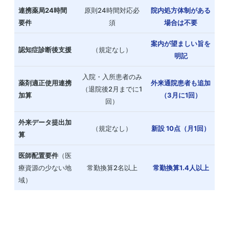
連携薬局24時間
原則24時間対応必
院内処方体制がある
要件
須
場合は不要
案内が望ましい旨を
認知症診断後支援
（規定なし）
明記
入院・入所患者のみ
薬剤適正使用連携
外来通院患者も追加
（退院後2月までに1
加算
（3月に1回）
回）
外来データ提出加
（規定なし）
新設 10点（月1回）
算
医師配置要件
（医
療資源の少ない地
常勤換算2名以上
常勤換算1.4人以上
域）