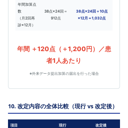
年間加算点
数
38点×24回＝
38点×24回＋10点
（月2回再
912点
×12月＝1,032点
診×12月）
年間 ＋120点（＋1,200円）／患
者1人あたり
※外来データ提出加算の届出を行った場合
10. 改定内容の全体比較（現行 vs 改定後）
項目
現行
改定後