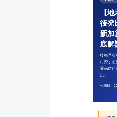
【地
後発
新加
底解
後発医薬
に資する
薬品供給
説。
公開日：2