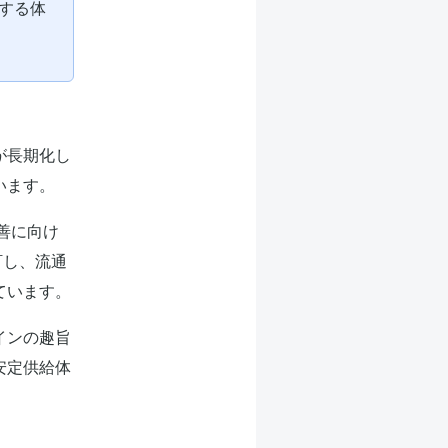
する体
が長期化し
います。
善に向け
訂し、流通
ています。
インの趣旨
安定供給体