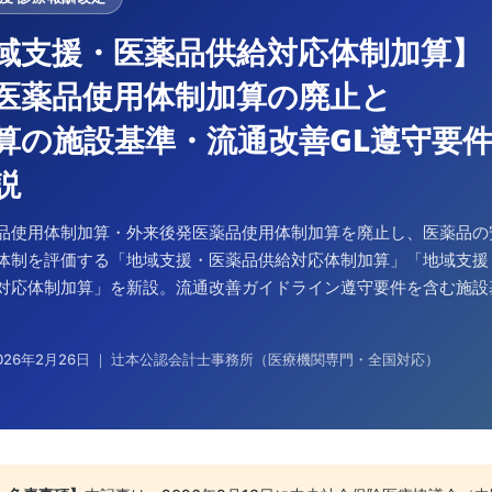
域支援・医薬品供給対応体制加算】
医薬品使用体制加算の廃止と
算の施設基準・流通改善GL遵守要
説
品使用体制加算・外来後発医薬品使用体制加算を廃止し、医薬品の
体制を評価する「地域支援・医薬品供給対応体制加算」「地域支援
対応体制加算」を新設。流通改善ガイドライン遵守要件を含む施設
026年2月26日 ｜ 辻本公認会計士事務所（医療機関専門・全国対応）