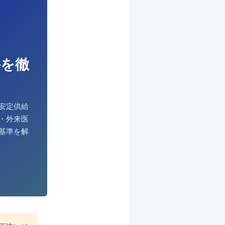
件を徹
安定供給
・外来医
基準を解