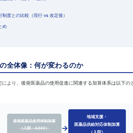
行制度との比較（現行 vs 改定後）
とめ
改定の全体像：何が変わるのか
定により、後発医薬品の使用促進に関連する加算体系は以下の
。
施設基準の充足状況を常時モニタリングできる体制を構築
地域支援・
後発医薬品使用体制加算
医薬品供給対応体制加算
届出漏れ・要件未充足による減算リスクを未然に防止
→
（入院・A243）
（入院）