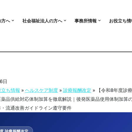
の方へ
社会福祉法人の方へ
事務所情報
お役立ち情
26日
役立ち情報
»
ヘルスケア制度
»
診療報酬改定
»
【令和8年度診
医薬品供給対応体制加算を徹底解説｜後発医薬品使用体制加算
準・流通改善ガイドライン遵守要件
度 診療報酬改定