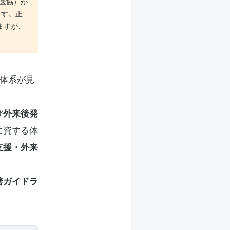
中医協）が
ます。正
ますが、
体系が見
び
外来後発
に資する体
支援・外来
善ガイドラ