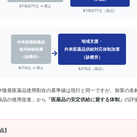
87/82/77点 → 廃止
医療法人専門の公認会計士が
87/82/77点（新設）
初回無料
でご相談対応
地域支援・
外来後発医薬品
外来医薬品供給対応体制加算
使用体制加算
→
（診療所）
（診療所）
8/7/5点 → 廃止
8/7/5点（新設）
び後発医薬品使用割合の基準値は現行と同一ですが、加算の名
薬品の使用促進」から
「医薬品の安定供給に資する体制」
の評
。
点】