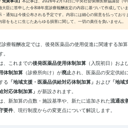
・免責事項】
本記事は、2026年2月13日に中央社会保険医療協議会（
働大臣に答申した令和8年度診療報酬改定の内容に基づいて作成してい
示・通知は今後公布される予定です。内容には細心の留意を払っており
内容をもとに生じたあらゆる損害に関して、一切の責任を負いません。
度診療報酬改定では、後発医薬品の使用促進に関連する加算
す。
は、これまでの
後発医薬品使用体制加算
（入院初日）およ
用体制加算
（診療所向け）が
廃止
され、医薬品の安定供給
する
「地域支援・医薬品供給対応体制加算」
および
「地域
給対応体制加算」
が新設されます。
は、新加算の点数・施設基準や、新たに追加された
流通改
守要件
、現行制度からの変更点について解説します。