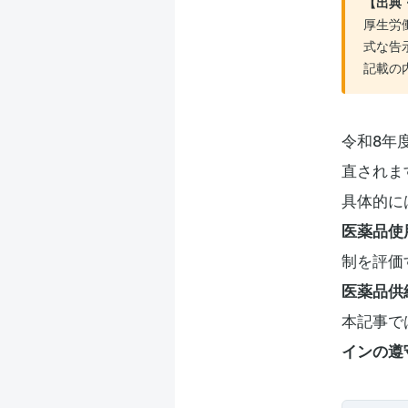
【出典
厚生労
式な告
記載の
令和8年
直されま
具体的に
医薬品使
制を評価
医薬品供
本記事で
インの遵