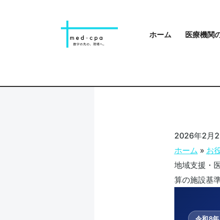
コ
ホーム
医療機関
ン
テ
ン
ツ
へ
ス
キ
2026年2月
ッ
ホーム
»
お
プ
地域支援・
算の施設基
令和8年