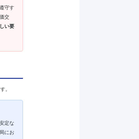
遵守す
価交
しい要
ます。
安定な
局にお