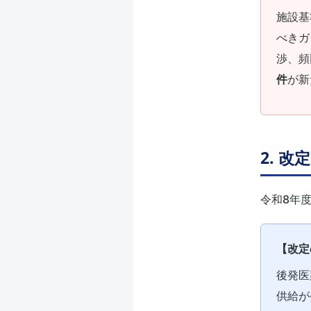
施設基
べきガ
渉、頻
件
が新
2. 
令和8年
【改定
後発医
供給が